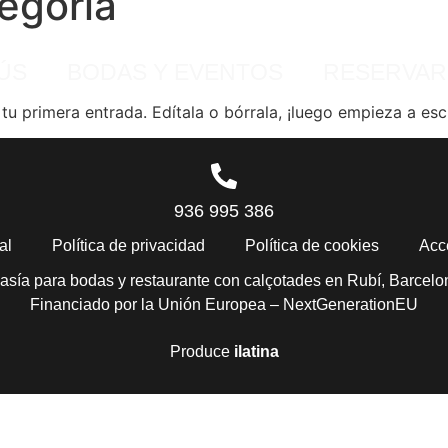
tegoría
ÚS
BODAS Y EVENTOS
RESERVAR
u primera entrada. Edítala o bórrala, ¡luego empieza a escr
936 995 386
al
Política de privacidad
Política de cookies
Acc
asía para bodas y restaurante con calçotades en Rubí, Barcelo
Financiado por la Unión Europea – NextGenerationEU
Produce
ilatina